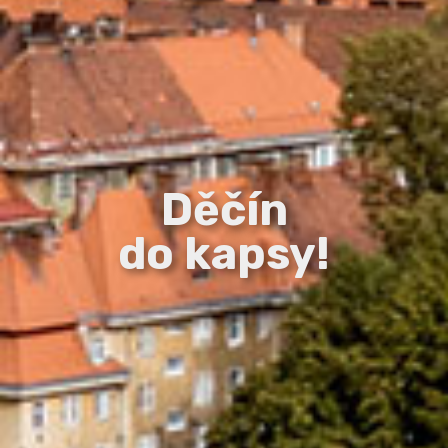
Děčín
do kapsy!