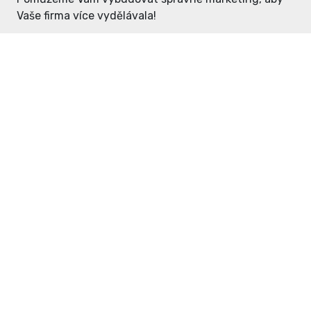
Vaše firma více vydělávala!
Enter: ceny již od 1990,- Kč / měsíc
Domovníček: ceny již od 125,- Kč /
měsíc
PR článek již od 4990,- Kč
Grafický návrh ZDARMA
Neváhejte a napište si o
ceník
na
inzerce@enterdc.cz.