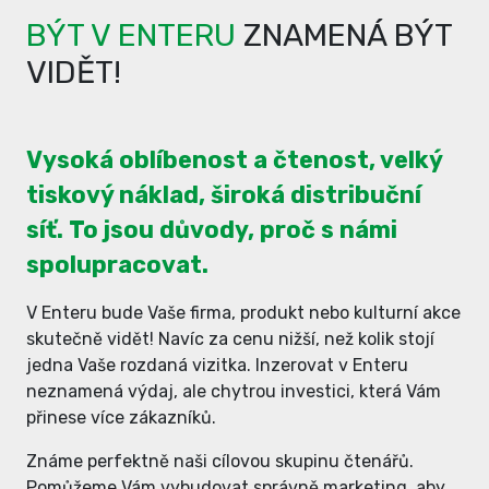
BÝT V ENTERU
ZNAMENÁ BÝT
VIDĚT!
Vysoká oblíbenost a čtenost, velký
tiskový náklad, široká distribuční
síť. To jsou důvody, proč s námi
spolupracovat.
V Enteru bude Vaše firma, produkt nebo kulturní akce
skutečně vidět! Navíc za cenu nižší, než kolik stojí
jedna Vaše rozdaná vizitka. Inzerovat v Enteru
neznamená výdaj, ale chytrou investici, která Vám
přinese více zákazníků.
Známe perfektně naši cílovou skupinu čtenářů.
Pomůžeme Vám vybudovat správně marketing, aby