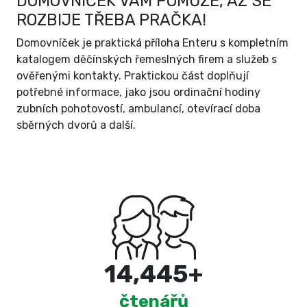
DOMOVNÍČEK VÁM POMŮŽE, AŽ SE
ROZBIJE TŘEBA PRAČKA!
Domovníček je praktická příloha Enteru s kompletním
katalogem děčínských řemeslných firem a služeb s
ověřenými kontakty. Praktickou část doplňují
potřebné informace, jako jsou ordinační hodiny
zubních pohotovostí, ambulancí, otevírací doba
sběrných dvorů a další.
15,000
+
čtenářů