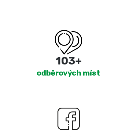
180
+
odběrových míst
2,440
+