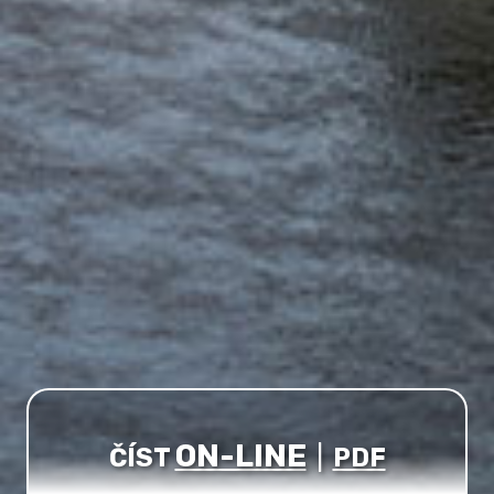
ON-LINE
ČÍST
|
PDF