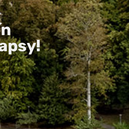
ín
apsy!