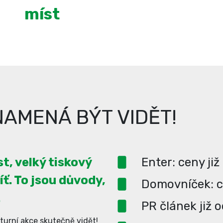
míst
AMENÁ BÝT VIDĚT!
t, velký tiskový
Enter: ceny již
íť. To jsou důvody,
Domovníček: ce
.
PR článek již 
turní akce skutečně vidět!