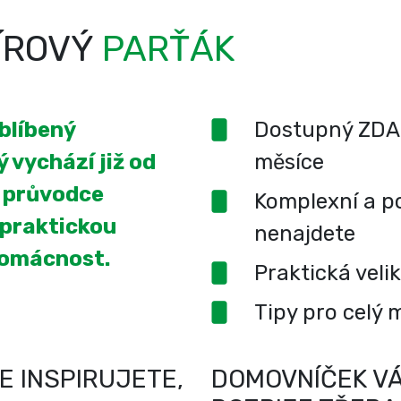
ÍROVÝ
PARŤÁK
oblíbený
Dostupný ZDA
 vychází již od
měsíce
í průvodce
Komplexní a po
 praktickou
nenajdete
domácnost.
Praktická veli
Tipy pro celý 
E INSPIRUJETE,
DOMOVNÍČEK VÁ