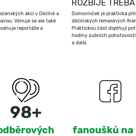
ROZBIJE TŘEBA
ečenských akcí v Děčíně a
Domovníček je praktická př
bavou. Věnuje se ale také
děčínských řemeslných firem
sahuje reportáže a
Praktickou část doplňují po
hodiny zubních pohotovostí
a další.
180
+
3,099
odběrových
fanoušků na