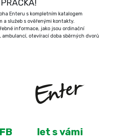
 PRAČKA!
íloha Enteru s kompletním katalogem
 a služeb s ověřenými kontakty.
třebné informace, jako jsou ordinační
, ambulancí, otevírací doba sběrných dvorů
+
13
 FB
let s vámi