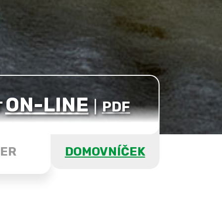
ON-LINE
T
|
PDF
ER
DOMOVNÍČEK