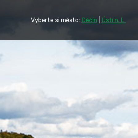
Vyberte si město:
Děčín
|
Ústí n. L.