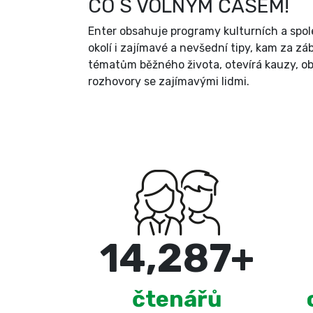
CO S VOLNÝM ČASEM!
Enter obsahuje programy kulturních a spol
okolí i zajímavé a nevšední tipy, kam za zá
tématům běžného života, otevírá kauzy, ob
rozhovory se zajímavými lidmi.
15,000
+
čtenářů