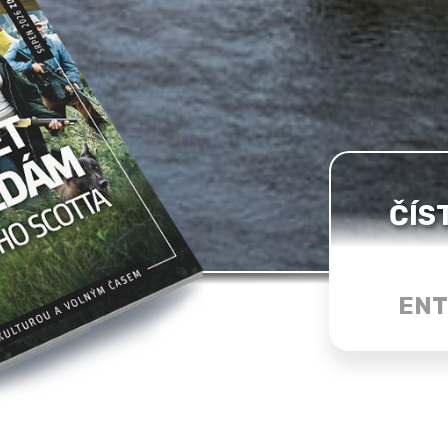
ČÍS
ENT