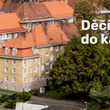
Děč
do k