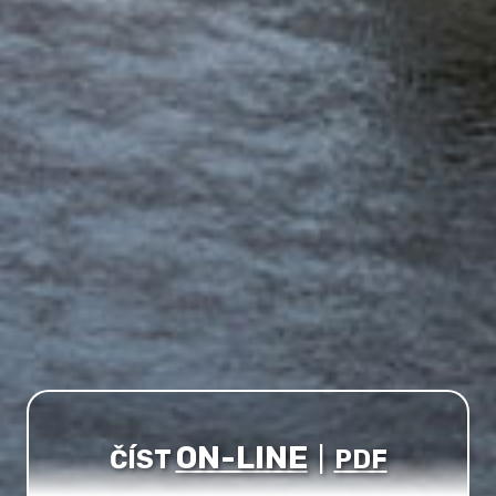
ON-LINE
ČÍST
|
PDF