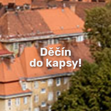
Děčín
do kapsy!