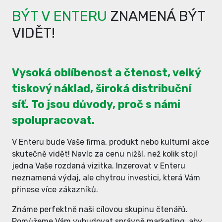
BÝT V ENTERU
ZNAMENÁ BÝT
VIDĚT!
Vysoká oblíbenost a čtenost, velký
tiskový náklad, široká distribuční
síť. To jsou důvody, proč s námi
spolupracovat.
V Enteru bude Vaše firma, produkt nebo kulturní akce
skutečně vidět! Navíc za cenu nižší, než kolik stojí
jedna Vaše rozdaná vizitka. Inzerovat v Enteru
neznamená výdaj, ale chytrou investici, která Vám
přinese více zákazníků.
Známe perfektně naši cílovou skupinu čtenářů.
Pomůžeme Vám vybudovat správně marketing, aby