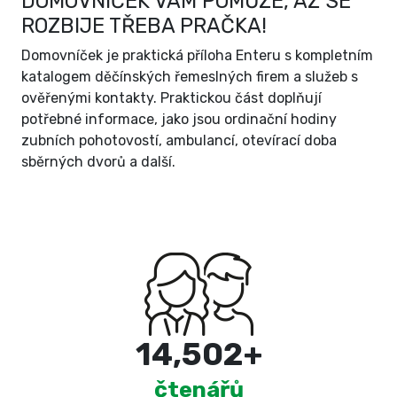
DOMOVNÍČEK VÁM POMŮŽE, AŽ SE
ROZBIJE TŘEBA PRAČKA!
Domovníček je praktická příloha Enteru s kompletním
katalogem děčínských řemeslných firem a služeb s
ověřenými kontakty. Praktickou část doplňují
potřebné informace, jako jsou ordinační hodiny
zubních pohotovostí, ambulancí, otevírací doba
sběrných dvorů a další.
15,000
+
čtenářů