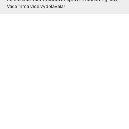
Vaše firma více vydělávala!
Enter: ceny již od 1990,- Kč / měsíc
Domovníček: ceny již od 125,- Kč /
měsíc
PR článek již od 4990,- Kč
Grafický návrh ZDARMA
Neváhejte a napište si o
ceník
na
inzerce@enterdc.cz.