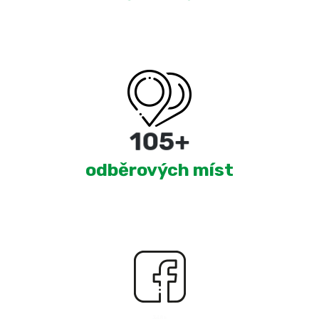
180
+
odběrových míst
2,526
+