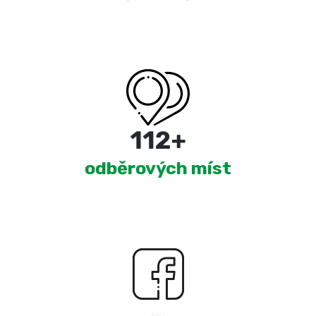
180
+
odběrových míst
2,551
+