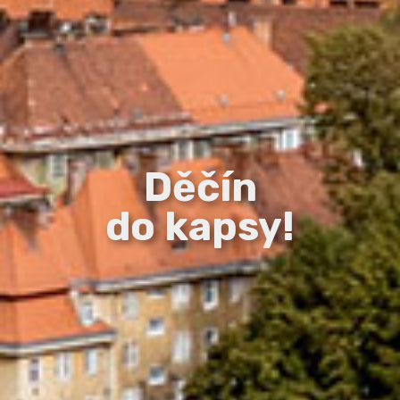
Děčín
do kapsy!