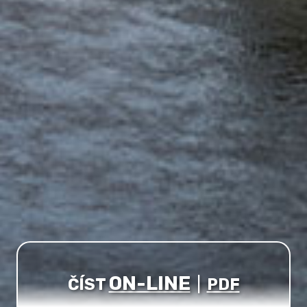
ON-LINE
ČÍST
|
PDF