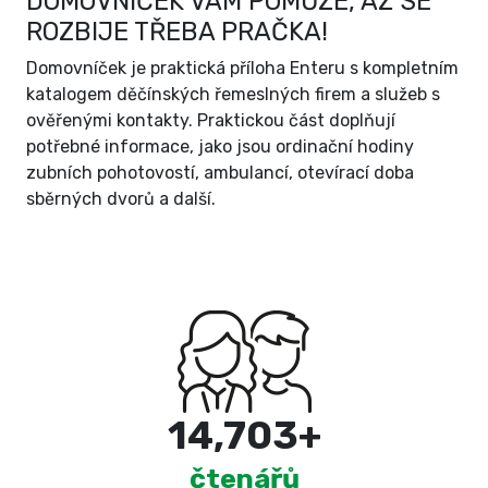
DOMOVNÍČEK VÁM POMŮŽE, AŽ SE
ROZBIJE TŘEBA PRAČKA!
Domovníček je praktická příloha Enteru s kompletním
katalogem děčínských řemeslných firem a služeb s
ověřenými kontakty. Praktickou část doplňují
potřebné informace, jako jsou ordinační hodiny
zubních pohotovostí, ambulancí, otevírací doba
sběrných dvorů a další.
15,000
+
čtenářů