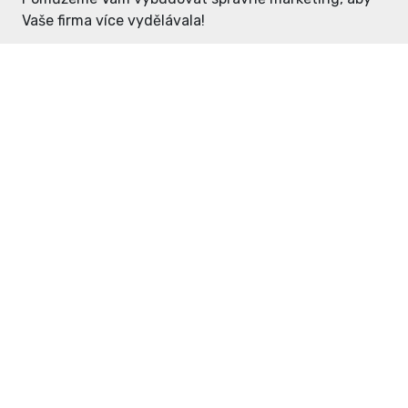
Vaše firma více vydělávala!
Enter: ceny již od 1990,- Kč / měsíc
Domovníček: ceny již od 125,- Kč /
měsíc
PR článek již od 4990,- Kč
Grafický návrh ZDARMA
Neváhejte a napište si o
ceník
na
inzerce@enterdc.cz.