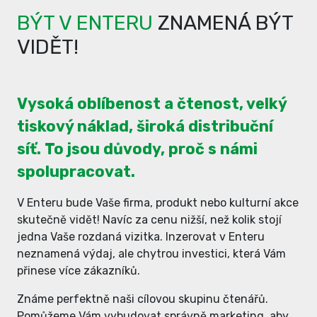
BÝT V ENTERU
ZNAMENÁ BÝT
VIDĚT!
Vysoká oblíbenost a čtenost, velký
tiskový náklad, široká distribuční
síť. To jsou důvody, proč s námi
spolupracovat.
V Enteru bude Vaše firma, produkt nebo kulturní akce
skutečně vidět! Navíc za cenu nižší, než kolik stojí
jedna Vaše rozdaná vizitka. Inzerovat v Enteru
neznamená výdaj, ale chytrou investici, která Vám
přinese více zákazníků.
Známe perfektně naši cílovou skupinu čtenářů.
Pomůžeme Vám vybudovat správně marketing, aby