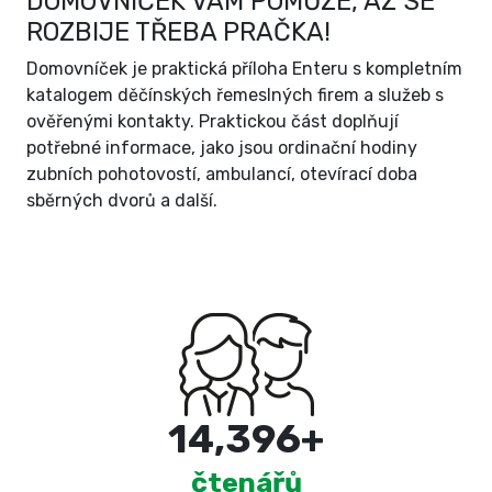
DOMOVNÍČEK VÁM POMŮŽE, AŽ SE
ROZBIJE TŘEBA PRAČKA!
Domovníček je praktická příloha Enteru s kompletním
katalogem děčínských řemeslných firem a služeb s
ověřenými kontakty. Praktickou část doplňují
potřebné informace, jako jsou ordinační hodiny
zubních pohotovostí, ambulancí, otevírací doba
sběrných dvorů a další.
15,000
+
čtenářů