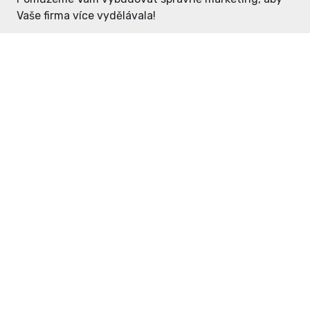
Vaše firma více vydělávala!
Enter: ceny již od 1990,- Kč / měsíc
Domovníček: ceny již od 125,- Kč /
měsíc
PR článek již od 4990,- Kč
Grafický návrh ZDARMA
Neváhejte a napište si o
ceník
na
inzerce@enterdc.cz.