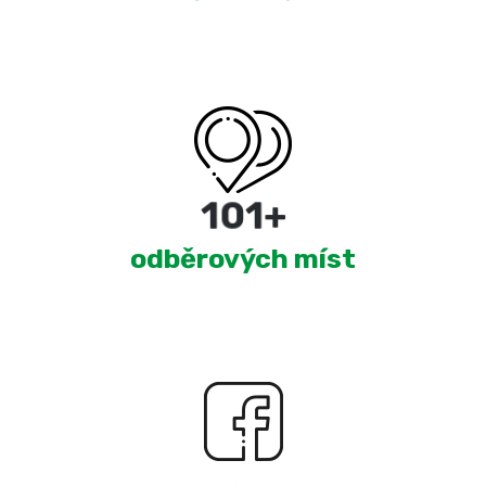
180
+
odběrových míst
2,326
+