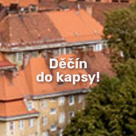
Děčín
do kapsy!