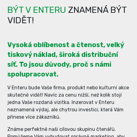
BÝT V ENTERU
ZNAMENÁ BÝT
VIDĚT!
Vysoká oblíbenost a čtenost, velký
tiskový náklad, široká distribuční
síť. To jsou důvody, proč s námi
spolupracovat.
V Enteru bude Vaše firma, produkt nebo kulturní akce
skutečně vidět! Navíc za cenu nižší, než kolik stojí
jedna Vaše rozdaná vizitka. Inzerovat v Enteru
neznamená výdaj, ale chytrou investici, která Vám
přinese více zákazníků.
Známe perfektně naši cílovou skupinu čtenářů.
Pomůžeme Vám vybudovat správně marketing, aby