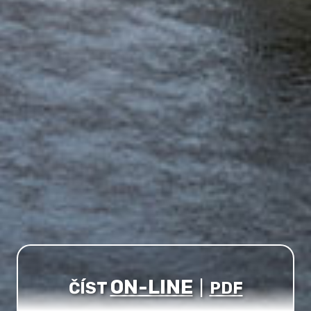
ON-LINE
ČÍST
|
PDF