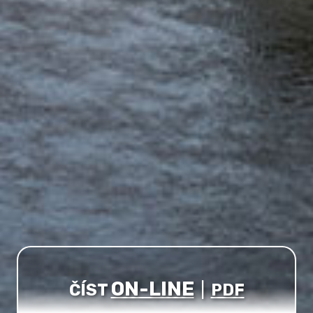
ON-LINE
ČÍST
|
PDF