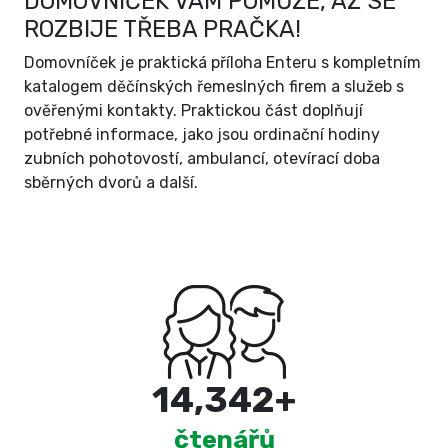
DOMOVNÍČEK VÁM POMŮŽE, AŽ SE
ROZBIJE TŘEBA PRAČKA!
Domovníček je praktická příloha Enteru s kompletním
katalogem děčínských řemeslných firem a služeb s
ověřenými kontakty. Praktickou část doplňují
potřebné informace, jako jsou ordinační hodiny
zubních pohotovostí, ambulancí, otevírací doba
sběrných dvorů a další.
15,000
+
čtenářů