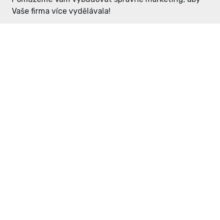
Vaše firma více vydělávala!
Enter: ceny již od 1990,- Kč / měsíc
Domovníček: ceny již od 125,- Kč /
měsíc
PR článek již od 4990,- Kč
Grafický návrh ZDARMA
Neváhejte a napište si o
ceník
na
inzerce@enterdc.cz.