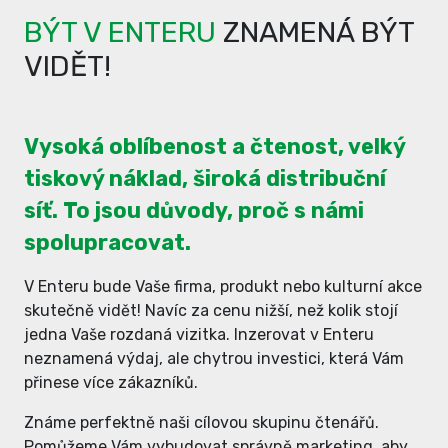
BÝT V ENTERU
ZNAMENÁ BÝT
VIDĚT!
Vysoká oblíbenost a čtenost, velký
tiskový náklad, široká distribuční
síť. To jsou důvody, proč s námi
spolupracovat.
V Enteru bude Vaše firma, produkt nebo kulturní akce
skutečně vidět! Navíc za cenu nižší, než kolik stojí
jedna Vaše rozdaná vizitka. Inzerovat v Enteru
neznamená výdaj, ale chytrou investici, která Vám
přinese více zákazníků.
Známe perfektně naši cílovou skupinu čtenářů.
Pomůžeme Vám vybudovat správně marketing, aby