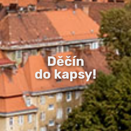
Děčín
do kapsy!