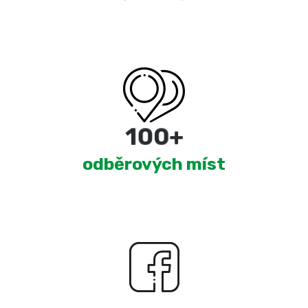
180
+
odběrových míst
2,374
+