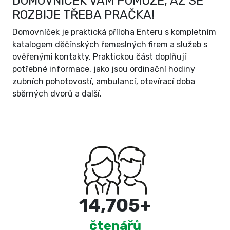
DOMOVNÍČEK VÁM POMŮŽE, AŽ SE
ROZBIJE TŘEBA PRAČKA!
Domovníček je praktická příloha Enteru s kompletním
katalogem děčínských řemeslných firem a služeb s
ověřenými kontakty. Praktickou část doplňují
potřebné informace, jako jsou ordinační hodiny
zubních pohotovostí, ambulancí, otevírací doba
sběrných dvorů a další.
15,000
+
čtenářů