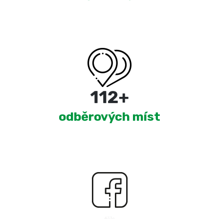
180
+
odběrových míst
2,521
+