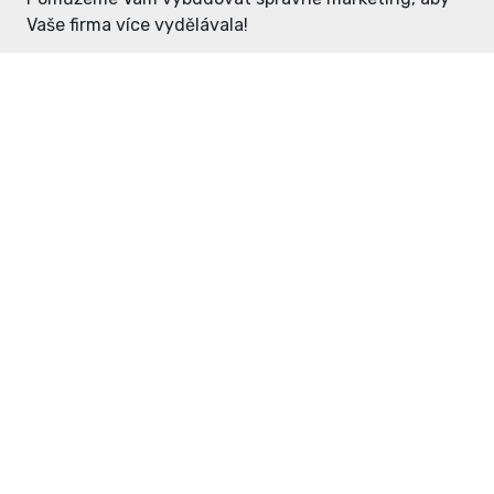
Vaše firma více vydělávala!
Enter: ceny již od 1990,- Kč / měsíc
Domovníček: ceny již od 125,- Kč /
měsíc
PR článek již od 4990,- Kč
Grafický návrh ZDARMA
Neváhejte a napište si o
ceník
na
inzerce@enterdc.cz.