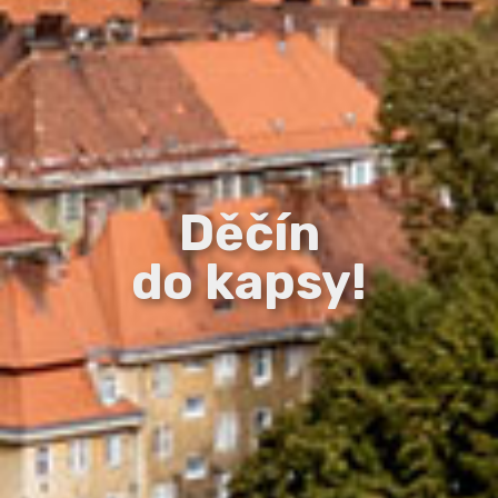
Děčín
do kapsy!