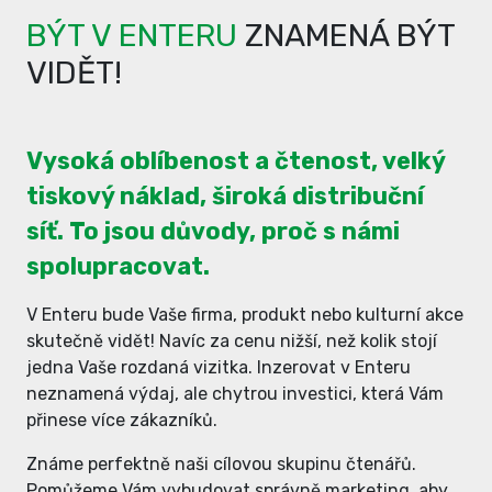
BÝT V ENTERU
ZNAMENÁ BÝT
VIDĚT!
Vysoká oblíbenost a čtenost, velký
tiskový náklad, široká distribuční
síť. To jsou důvody, proč s námi
spolupracovat.
V Enteru bude Vaše firma, produkt nebo kulturní akce
skutečně vidět! Navíc za cenu nižší, než kolik stojí
jedna Vaše rozdaná vizitka. Inzerovat v Enteru
neznamená výdaj, ale chytrou investici, která Vám
přinese více zákazníků.
Známe perfektně naši cílovou skupinu čtenářů.
Pomůžeme Vám vybudovat správně marketing, aby