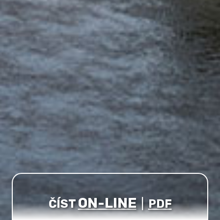
ON-LINE
ČÍST
|
PDF