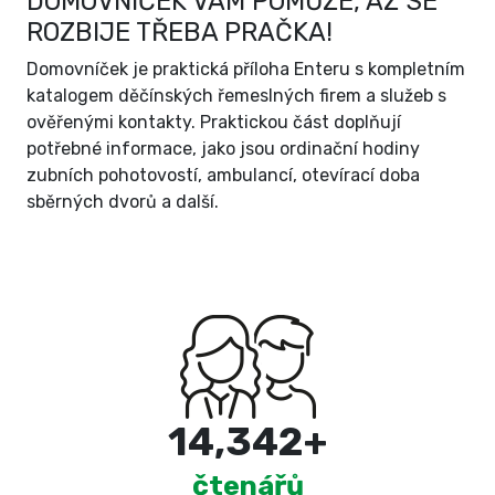
DOMOVNÍČEK VÁM POMŮŽE, AŽ SE
ROZBIJE TŘEBA PRAČKA!
Domovníček je praktická příloha Enteru s kompletním
katalogem děčínských řemeslných firem a služeb s
ověřenými kontakty. Praktickou část doplňují
potřebné informace, jako jsou ordinační hodiny
zubních pohotovostí, ambulancí, otevírací doba
sběrných dvorů a další.
15,000
+
čtenářů