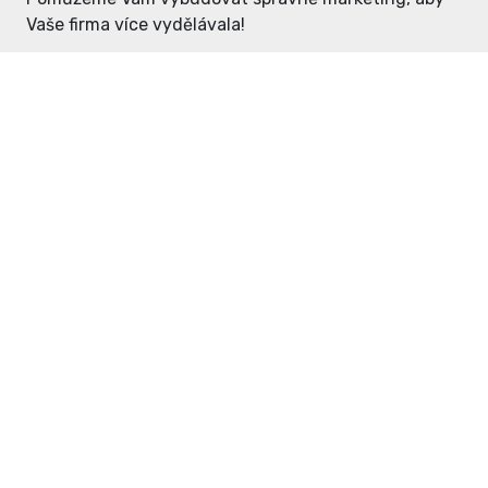
Vaše firma více vydělávala!
Enter: ceny již od 1990,- Kč / měsíc
Domovníček: ceny již od 125,- Kč /
měsíc
PR článek již od 4990,- Kč
Grafický návrh ZDARMA
Neváhejte a napište si o
ceník
na
inzerce@enterdc.cz.