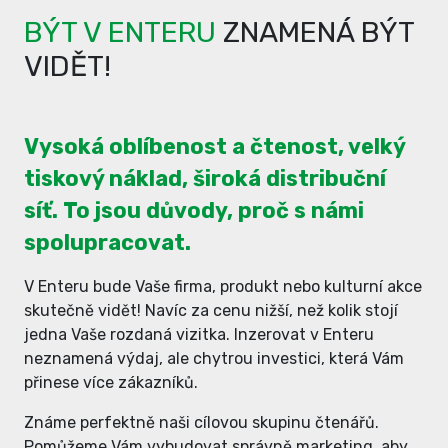
BÝT V ENTERU
ZNAMENÁ BÝT
VIDĚT!
Vysoká oblíbenost a čtenost, velký
tiskový náklad, široká distribuční
síť. To jsou důvody, proč s námi
spolupracovat.
V Enteru bude Vaše firma, produkt nebo kulturní akce
skutečně vidět! Navíc za cenu nižší, než kolik stojí
jedna Vaše rozdaná vizitka. Inzerovat v Enteru
neznamená výdaj, ale chytrou investici, která Vám
přinese více zákazníků.
Známe perfektně naši cílovou skupinu čtenářů.
Pomůžeme Vám vybudovat správně marketing, aby