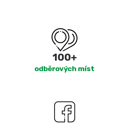
180
+
odběrových míst
2,330
+