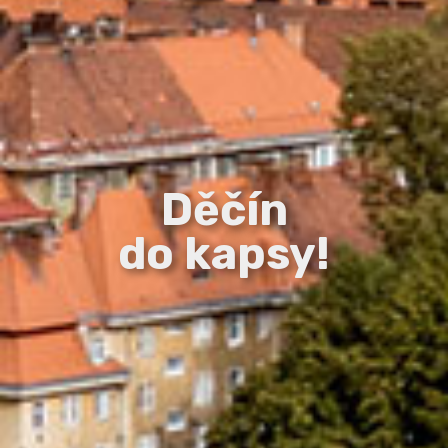
Děčín
do kapsy!