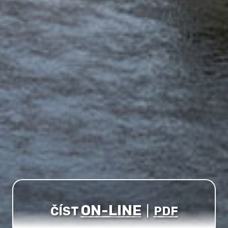
ON-LINE
ČÍST
|
PDF