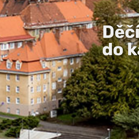
Děč
do k