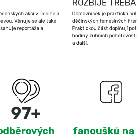
ROZBIJE TŘEBA
ečenských akcí v Děčíně a
Domovníček je praktická př
bavou. Věnuje se ale také
děčínských řemeslných firem
sahuje reportáže a
Praktickou část doplňují po
hodiny zubních pohotovostí
a další.
180
+
3,097
odběrových
fanoušků na