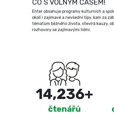
CO S VOLNÝM ČASEM!
Enter obsahuje programy kulturních a spol
okolí i zajímavé a nevšední tipy, kam za zá
tématům běžného života, otevírá kauzy, ob
rozhovory se zajímavými lidmi.
15,000
+
čtenářů