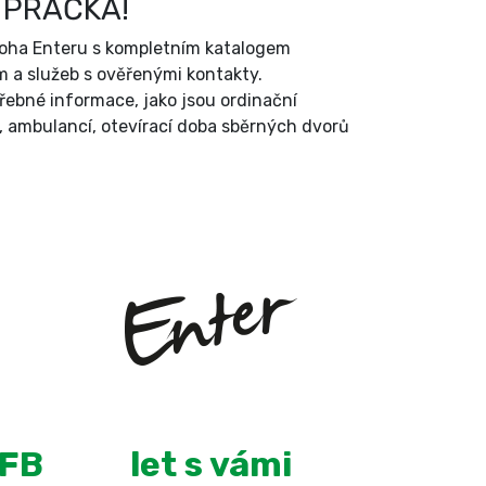
 PRAČKA!
íloha Enteru s kompletním katalogem
 a služeb s ověřenými kontakty.
třebné informace, jako jsou ordinační
, ambulancí, otevírací doba sběrných dvorů
+
13
 FB
let s vámi