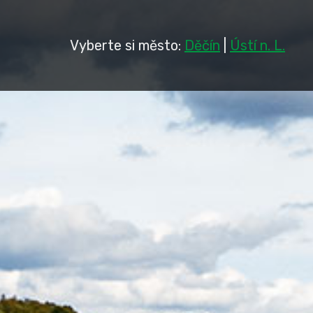
Vyberte si město:
Děčín
|
Ústí n. L.