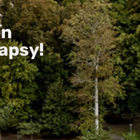
ín
apsy!