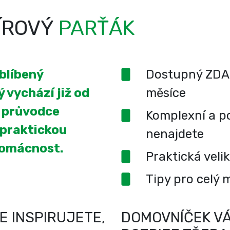
ÍROVÝ
PARŤÁK
oblíbený
Dostupný ZDA
 vychází již od
měsíce
í průvodce
Komplexní a po
 praktickou
nenajdete
domácnost.
Praktická veli
Tipy pro celý 
E INSPIRUJETE,
DOMOVNÍČEK VÁ