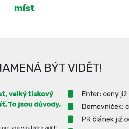
míst
AMENÁ BÝT VIDĚT!
t, velký tiskový
Enter: ceny již
íť. To jsou důvody,
Domovníček: ce
.
PR článek již 
turní akce skutečně vidět!