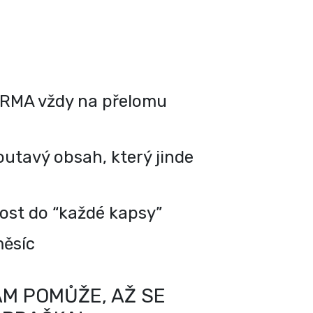
RMA vždy na přelomu
utavý obsah, který jinde
kost do “každé kapsy”
měsíc
M POMŮŽE, AŽ SE