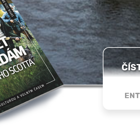
ČÍS
ENT