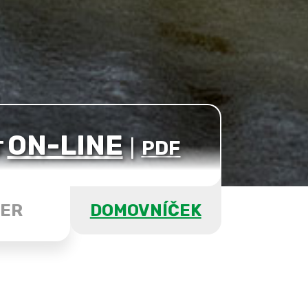
ON-LINE
T
|
PDF
ER
DOMOVNÍČEK