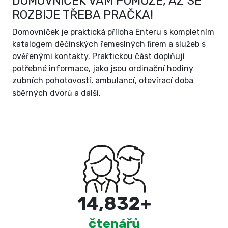
DOMOVNÍČEK VÁM POMŮŽE, AŽ SE
ROZBIJE TŘEBA PRAČKA!
Domovníček je praktická příloha Enteru s kompletním
katalogem děčínských řemeslných firem a služeb s
ověřenými kontakty. Praktickou část doplňují
potřebné informace, jako jsou ordinační hodiny
zubních pohotovostí, ambulancí, otevírací doba
sběrných dvorů a další.
15,000
+
čtenářů