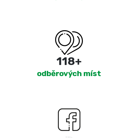
180
+
odběrových míst
2,565
+