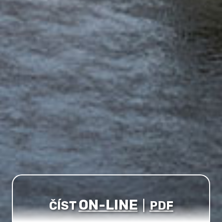
ON-LINE
ČÍST
|
PDF