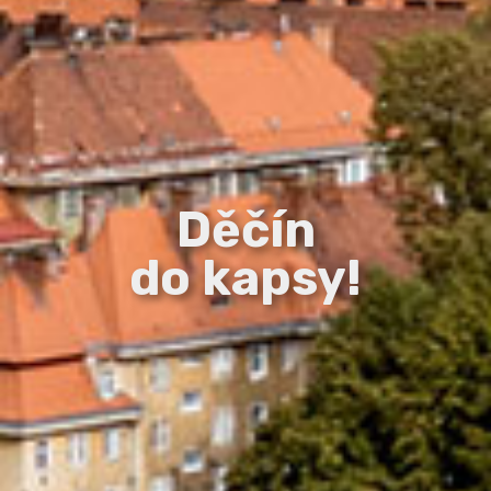
Děčín
do kapsy!