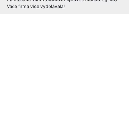
Vaše firma více vydělávala!
Enter: ceny již od 1990,- Kč / měsíc
Domovníček: ceny již od 125,- Kč /
měsíc
PR článek již od 4990,- Kč
Grafický návrh ZDARMA
Neváhejte a napište si o
ceník
na
inzerce@enterdc.cz.