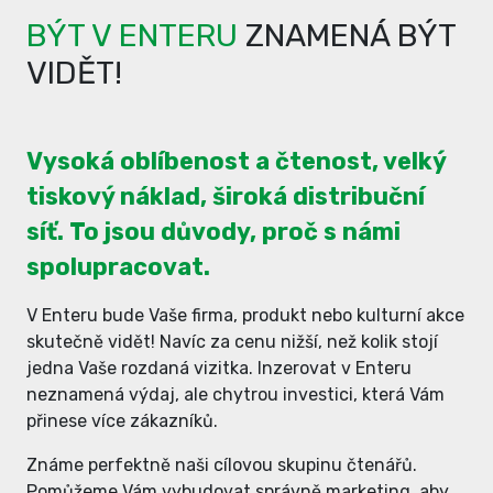
BÝT V ENTERU
ZNAMENÁ BÝT
VIDĚT!
Vysoká oblíbenost a čtenost, velký
tiskový náklad, široká distribuční
síť. To jsou důvody, proč s námi
spolupracovat.
V Enteru bude Vaše firma, produkt nebo kulturní akce
skutečně vidět! Navíc za cenu nižší, než kolik stojí
jedna Vaše rozdaná vizitka. Inzerovat v Enteru
neznamená výdaj, ale chytrou investici, která Vám
přinese více zákazníků.
Známe perfektně naši cílovou skupinu čtenářů.
Pomůžeme Vám vybudovat správně marketing, aby