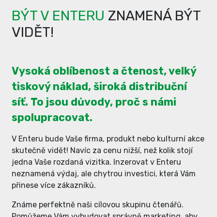
BÝT V ENTERU
ZNAMENÁ BÝT
VIDĚT!
Vysoká oblíbenost a čtenost, velký
tiskový náklad, široká distribuční
síť. To jsou důvody, proč s námi
spolupracovat.
V Enteru bude Vaše firma, produkt nebo kulturní akce
skutečně vidět! Navíc za cenu nižší, než kolik stojí
jedna Vaše rozdaná vizitka. Inzerovat v Enteru
neznamená výdaj, ale chytrou investici, která Vám
přinese více zákazníků.
Známe perfektně naši cílovou skupinu čtenářů.
Pomůžeme Vám vybudovat správně marketing, aby