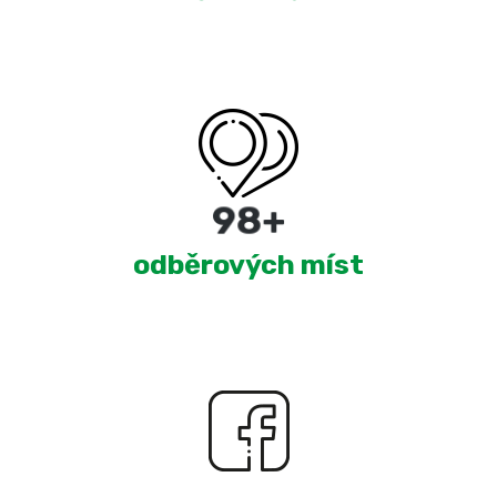
180
+
odběrových míst
2,250
+