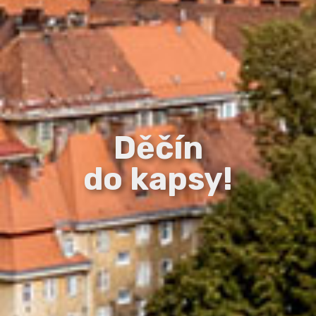
Děčín
do kapsy!