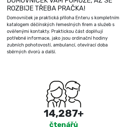
DOMOVNÍČEK VÁM POMŮŽE, AŽ SE
ROZBIJE TŘEBA PRAČKA!
Domovníček je praktická příloha Enteru s kompletním
katalogem děčínských řemeslných firem a služeb s
ověřenými kontakty. Praktickou část doplňují
potřebné informace, jako jsou ordinační hodiny
zubních pohotovostí, ambulancí, otevírací doba
sběrných dvorů a další.
15,000
+
čtenářů