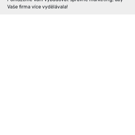
Vaše firma více vydělávala!
Enter: ceny již od 1990,- Kč / měsíc
Domovníček: ceny již od 125,- Kč /
měsíc
PR článek již od 4990,- Kč
Grafický návrh ZDARMA
Neváhejte a napište si o
ceník
na
inzerce@enterdc.cz.