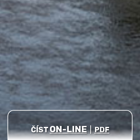
ON-LINE
ČÍST
|
PDF