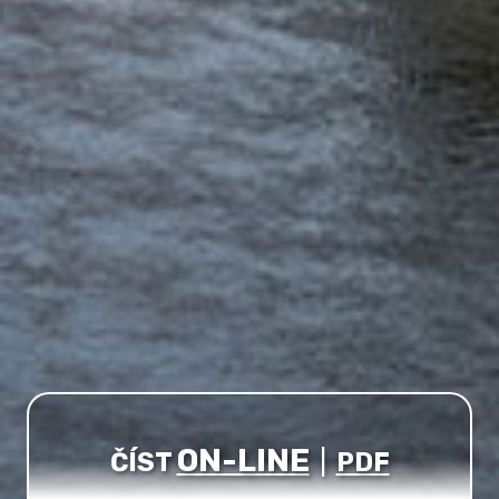
ON-LINE
ČÍST
|
PDF