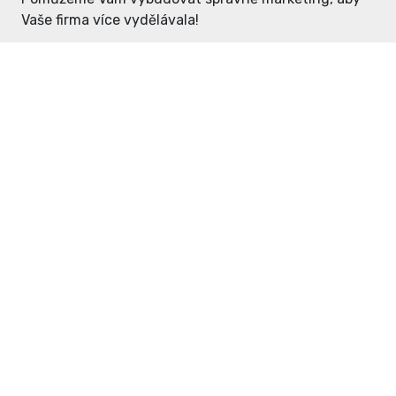
Vaše firma více vydělávala!
Enter: ceny již od 1990,- Kč / měsíc
Domovníček: ceny již od 125,- Kč /
měsíc
PR článek již od 4990,- Kč
Grafický návrh ZDARMA
Neváhejte a napište si o
ceník
na
inzerce@enterdc.cz.