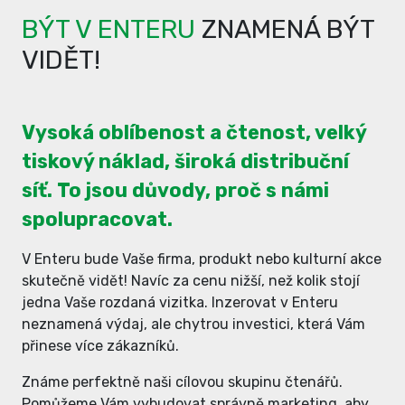
BÝT V ENTERU
ZNAMENÁ BÝT
VIDĚT!
Vysoká oblíbenost a čtenost, velký
tiskový náklad, široká distribuční
síť. To jsou důvody, proč s námi
spolupracovat.
V Enteru bude Vaše firma, produkt nebo kulturní akce
skutečně vidět! Navíc za cenu nižší, než kolik stojí
jedna Vaše rozdaná vizitka. Inzerovat v Enteru
neznamená výdaj, ale chytrou investici, která Vám
přinese více zákazníků.
Známe perfektně naši cílovou skupinu čtenářů.
Pomůžeme Vám vybudovat správně marketing, aby