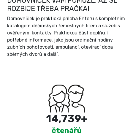
DOMOVNÍČEK VÁM POMŮŽE, AŽ SE
ROZBIJE TŘEBA PRAČKA!
Domovníček je praktická příloha Enteru s kompletním
katalogem děčínských řemeslných firem a služeb s
ověřenými kontakty. Praktickou část doplňují
potřebné informace, jako jsou ordinační hodiny
zubních pohotovostí, ambulancí, otevírací doba
sběrných dvorů a další.
15,000
+
čtenářů