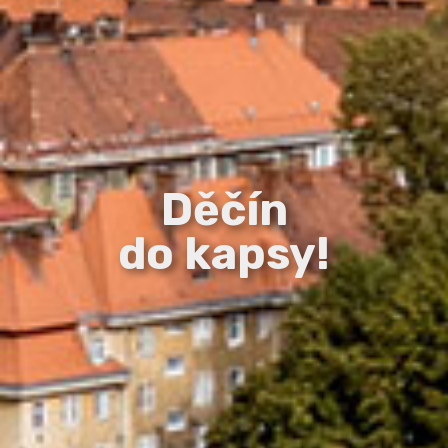
Děčín
do kapsy!