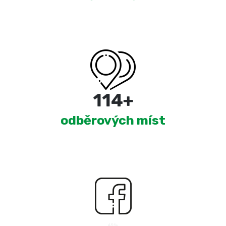
180
+
odběrových míst
2,501
+