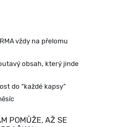
RMA vždy na přelomu
utavý obsah, který jinde
kost do “každé kapsy”
měsíc
M POMŮŽE, AŽ SE