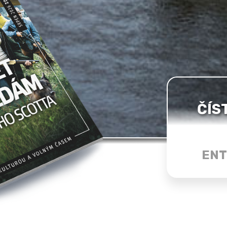
ČÍS
ENT