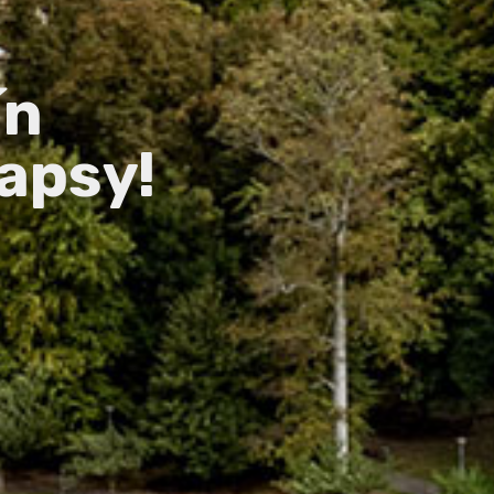
ín
apsy!