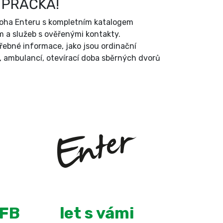
 PRAČKA!
íloha Enteru s kompletním katalogem
 a služeb s ověřenými kontakty.
třebné informace, jako jsou ordinační
, ambulancí, otevírací doba sběrných dvorů
+
13
 FB
let s vámi