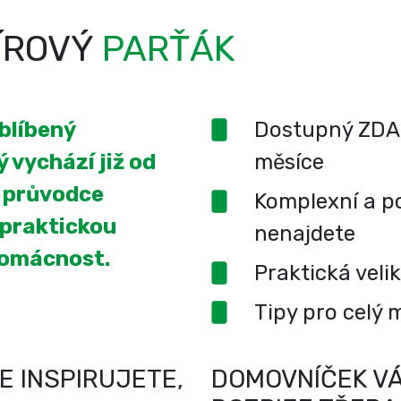
ÍROVÝ
PARŤÁK
oblíbený
Dostupný ZDA
 vychází již od
měsíce
í průvodce
Komplexní a po
 praktickou
nenajdete
domácnost.
Praktická veli
Tipy pro celý 
E INSPIRUJETE,
DOMOVNÍČEK VÁ