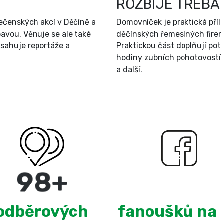
ROZBIJE TŘEBA
ečenských akcí v Děčíně a
Domovníček je praktická př
bavou. Věnuje se ale také
děčínských řemeslných firem
sahuje reportáže a
Praktickou část doplňují po
hodiny zubních pohotovostí
a další.
180
+
3,099
odběrových
fanoušků na