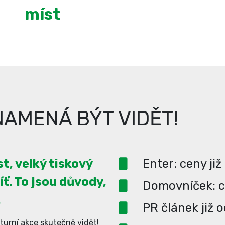
míst
AMENÁ BÝT VIDĚT!
t, velký tiskový
Enter: ceny již
íť. To jsou důvody,
Domovníček: ce
.
PR článek již 
turní akce skutečně vidět!