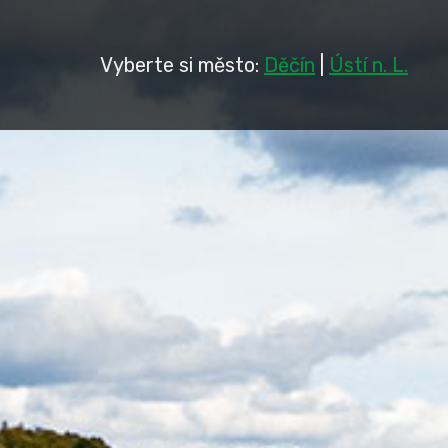
Vyberte si město:
Děčín
|
Ústí n. L.