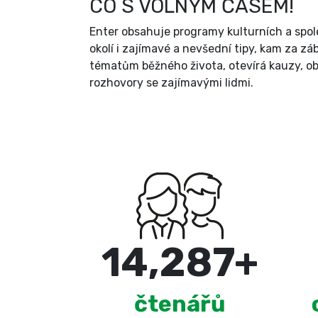
CO S VOLNÝM ČASEM!
Enter obsahuje programy kulturních a spol
okolí i zajímavé a nevšední tipy, kam za zá
tématům běžného života, otevírá kauzy, ob
rozhovory se zajímavými lidmi.
15,000
+
čtenářů