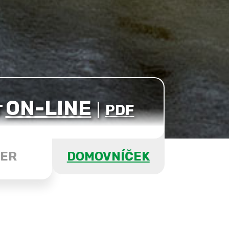
ON-LINE
T
|
PDF
ER
DOMOVNÍČEK