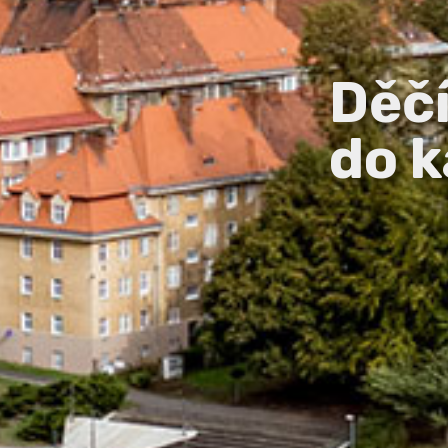
Děč
do k