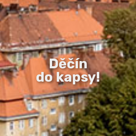
Děčín
do kapsy!