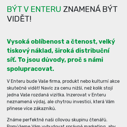
BÝT V ENTERU
ZNAMENÁ BÝT
VIDĚT!
Vysoká oblíbenost a čtenost, velký
tiskový náklad, široká distribuční
síť. To jsou důvody, proč s námi
spolupracovat.
V Enteru bude Vaše firma, produkt nebo kulturní akce
skutečně vidět! Navíc za cenu nižší, než kolik stojí
jedna Vaše rozdaná vizitka. Inzerovat v Enteru
neznamená výdaj, ale chytrou investici, která Vám
přinese více zákazníků.
Známe perfektně naši cílovou skupinu čtenářů.
Pomůžeme Vám vybudovat správně marketing, aby