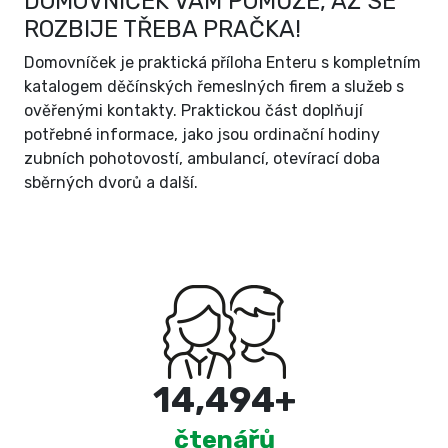
DOMOVNÍČEK VÁM POMŮŽE, AŽ SE
ROZBIJE TŘEBA PRAČKA!
Domovníček je praktická příloha Enteru s kompletním
katalogem děčínských řemeslných firem a služeb s
ověřenými kontakty. Praktickou část doplňují
potřebné informace, jako jsou ordinační hodiny
zubních pohotovostí, ambulancí, otevírací doba
sběrných dvorů a další.
15,000
+
čtenářů