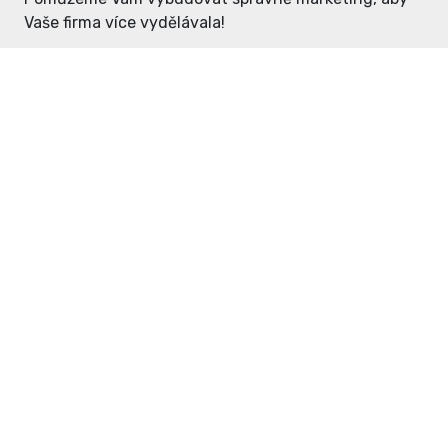
Vaše firma více vydělávala!
Enter: ceny již od 1990,- Kč / měsíc
Domovníček: ceny již od 125,- Kč /
měsíc
PR článek již od 4990,- Kč
Grafický návrh ZDARMA
Neváhejte a napište si o
ceník
na
inzerce@enterdc.cz.