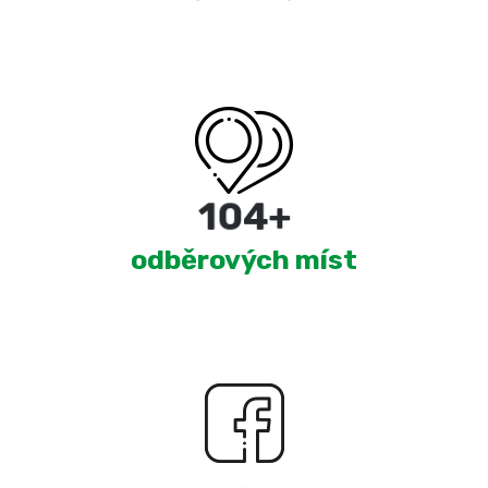
180
+
odběrových míst
2,369
+