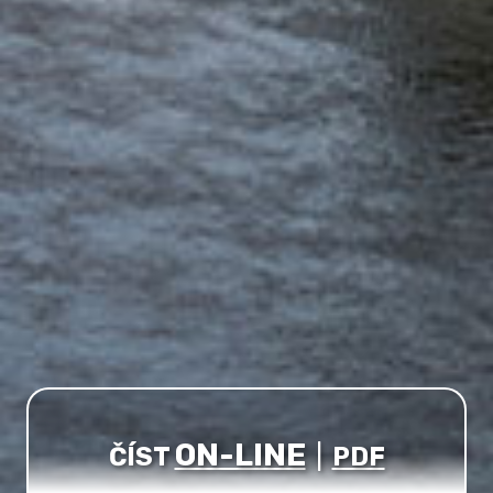
ON-LINE
ČÍST
|
PDF