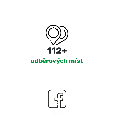
180
+
odběrových míst
2,501
+