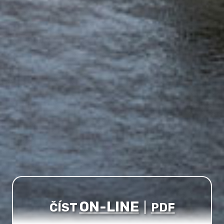
ON-LINE
ČÍST
|
PDF