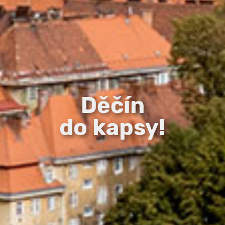
Děčín
do kapsy!