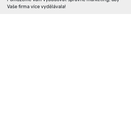
Vaše firma více vydělávala!
Enter: ceny již od 1990,- Kč / měsíc
Domovníček: ceny již od 125,- Kč /
měsíc
PR článek již od 4990,- Kč
Grafický návrh ZDARMA
Neváhejte a napište si o
ceník
na
inzerce@enterdc.cz.