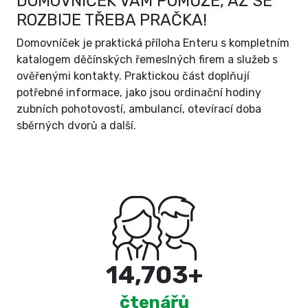
DOMOVNÍČEK VÁM POMŮŽE, AŽ SE
ROZBIJE TŘEBA PRAČKA!
Domovníček je praktická příloha Enteru s kompletním
katalogem děčínských řemeslných firem a služeb s
ověřenými kontakty. Praktickou část doplňují
potřebné informace, jako jsou ordinační hodiny
zubních pohotovostí, ambulancí, otevírací doba
sběrných dvorů a další.
15,000
+
čtenářů