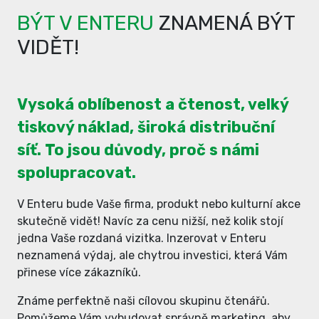
BÝT V ENTERU
ZNAMENÁ BÝT
VIDĚT!
Vysoká oblíbenost a čtenost, velký
tiskový náklad, široká distribuční
síť. To jsou důvody, proč s námi
spolupracovat.
V Enteru bude Vaše firma, produkt nebo kulturní akce
skutečně vidět! Navíc za cenu nižší, než kolik stojí
jedna Vaše rozdaná vizitka. Inzerovat v Enteru
neznamená výdaj, ale chytrou investici, která Vám
přinese více zákazníků.
Známe perfektně naši cílovou skupinu čtenářů.
Pomůžeme Vám vybudovat správně marketing, aby