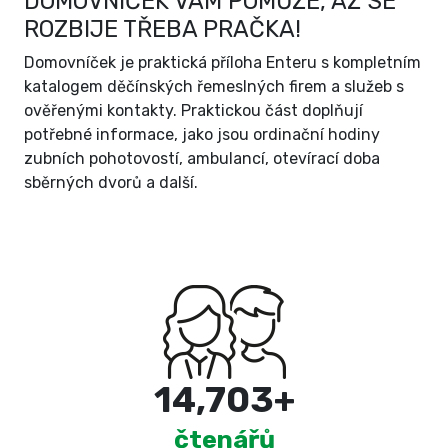
DOMOVNÍČEK VÁM POMŮŽE, AŽ SE
ROZBIJE TŘEBA PRAČKA!
Domovníček je praktická příloha Enteru s kompletním
katalogem děčínských řemeslných firem a služeb s
ověřenými kontakty. Praktickou část doplňují
potřebné informace, jako jsou ordinační hodiny
zubních pohotovostí, ambulancí, otevírací doba
sběrných dvorů a další.
15,000
+
čtenářů