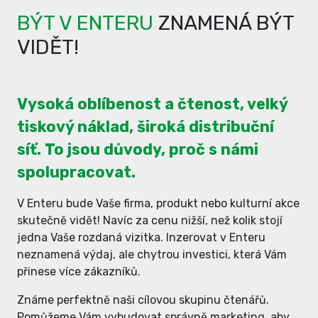
BÝT V ENTERU
ZNAMENÁ BÝT
VIDĚT!
Vysoká oblíbenost a čtenost, velký
tiskový náklad, široká distribuční
síť. To jsou důvody, proč s námi
spolupracovat.
V Enteru bude Vaše firma, produkt nebo kulturní akce
skutečně vidět! Navíc za cenu nižší, než kolik stojí
jedna Vaše rozdaná vizitka. Inzerovat v Enteru
neznamená výdaj, ale chytrou investici, která Vám
přinese více zákazníků.
Známe perfektně naši cílovou skupinu čtenářů.
Pomůžeme Vám vybudovat správně marketing, aby