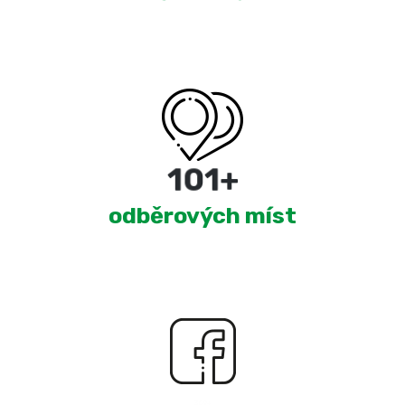
180
+
odběrových míst
2,395
+