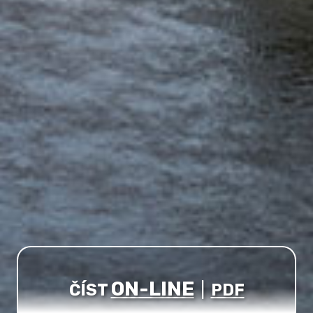
ON-LINE
ČÍST
|
PDF