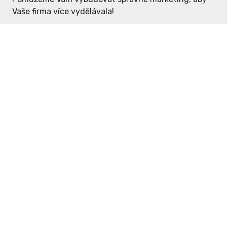
Vaše firma více vydělávala!
Enter: ceny již od 1990,- Kč / měsíc
Domovníček: ceny již od 125,- Kč /
měsíc
PR článek již od 4990,- Kč
Grafický návrh ZDARMA
Neváhejte a napište si o
ceník
na
inzerce@enterdc.cz.