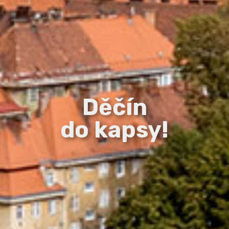
Děčín
do kapsy!