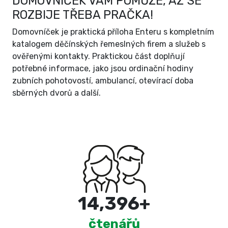
DOMOVNÍČEK VÁM POMŮŽE, AŽ SE
ROZBIJE TŘEBA PRAČKA!
Domovníček je praktická příloha Enteru s kompletním
katalogem děčínských řemeslných firem a služeb s
ověřenými kontakty. Praktickou část doplňují
potřebné informace, jako jsou ordinační hodiny
zubních pohotovostí, ambulancí, otevírací doba
sběrných dvorů a další.
15,000
+
čtenářů