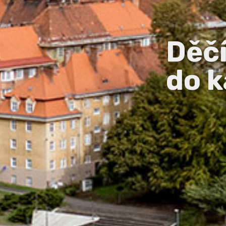
Děč
do k