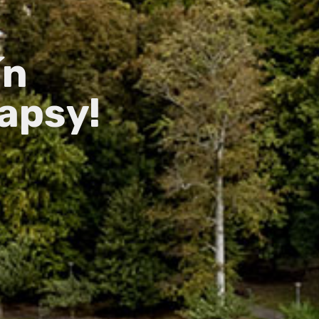
ín
apsy!