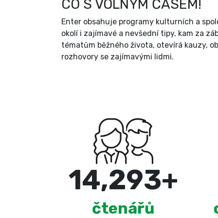
CO S VOLNÝM ČASEM!
Enter obsahuje programy kulturních a spol
okolí i zajímavé a nevšední tipy, kam za zá
tématům běžného života, otevírá kauzy, ob
rozhovory se zajímavými lidmi.
15,000
+
čtenářů