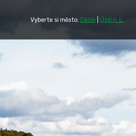
Vyberte si město:
Děčín
|
Ústí n. L.