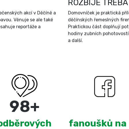
ROZBIJE TŘEBA
ečenských akcí v Děčíně a
Domovníček je praktická př
bavou. Věnuje se ale také
děčínských řemeslných firem
sahuje reportáže a
Praktickou část doplňují po
hodiny zubních pohotovostí
a další.
180
+
3,100
odběrových
fanoušků na