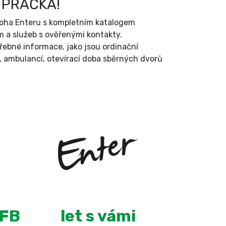
 PRAČKA!
íloha Enteru s kompletním katalogem
 a služeb s ověřenými kontakty.
třebné informace, jako jsou ordinační
, ambulancí, otevírací doba sběrných dvorů
+
13
 FB
let s vámi