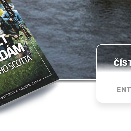
ČÍS
ENT