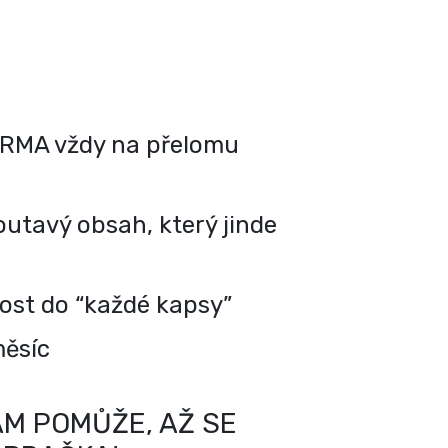
RMA vždy na přelomu
utavý obsah, který jinde
kost do “každé kapsy”
měsíc
M POMŮŽE, AŽ SE