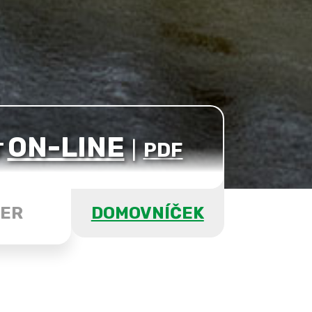
ON-LINE
T
|
PDF
ER
DOMOVNÍČEK