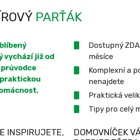
ÍROVÝ
PARŤÁK
oblíbený
Dostupný ZDA
 vychází již od
měsíce
í průvodce
Komplexní a po
 praktickou
nenajdete
domácnost.
Praktická veli
Tipy pro celý 
E INSPIRUJETE,
DOMOVNÍČEK VÁ