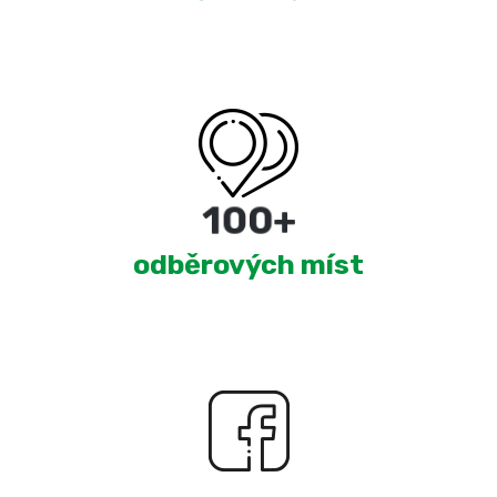
180
+
odběrových míst
2,328
+