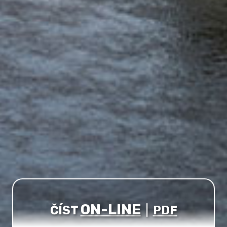
ON-LINE
ČÍST
|
PDF