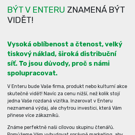
BÝT V ENTERU
ZNAMENÁ BÝT
VIDĚT!
Vysoká oblíbenost a čtenost, velký
tiskový náklad, široká distribuční
síť. To jsou důvody, proč s námi
spolupracovat.
V Enteru bude Vaše firma, produkt nebo kulturní akce
skutečně vidět! Navíc za cenu nižší, než kolik stojí
jedna Vaše rozdaná vizitka. Inzerovat v Enteru
neznamená výdaj, ale chytrou investici, která Vám
přinese více zákazníků.
Známe perfektně naši cílovou skupinu čtenářů.
Pomůžeme Vám vybudovat správně marketing, aby