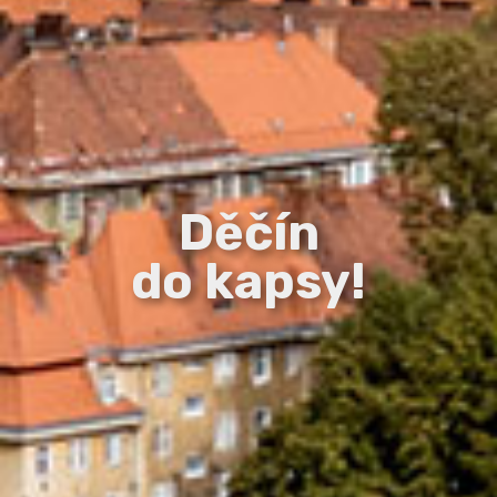
Děčín
do kapsy!