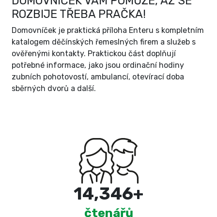
DOMOVNÍČEK VÁM POMŮŽE, AŽ SE
ROZBIJE TŘEBA PRAČKA!
Domovníček je praktická příloha Enteru s kompletním
katalogem děčínských řemeslných firem a služeb s
ověřenými kontakty. Praktickou část doplňují
potřebné informace, jako jsou ordinační hodiny
zubních pohotovostí, ambulancí, otevírací doba
sběrných dvorů a další.
15,000
+
čtenářů