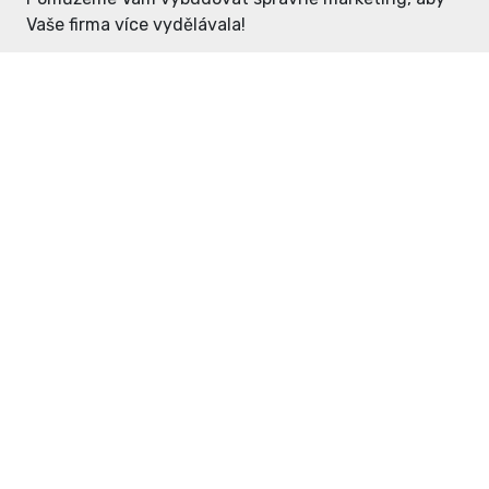
Vaše firma více vydělávala!
Enter: ceny již od 1990,- Kč / měsíc
Domovníček: ceny již od 125,- Kč /
měsíc
PR článek již od 4990,- Kč
Grafický návrh ZDARMA
Neváhejte a napište si o
ceník
na
inzerce@enterdc.cz.