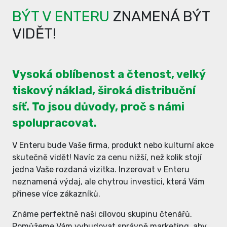
BÝT V ENTERU
ZNAMENÁ BÝT
VIDĚT!
Vysoká oblíbenost a čtenost, velký
tiskový náklad, široká distribuční
síť. To jsou důvody, proč s námi
spolupracovat.
V Enteru bude Vaše firma, produkt nebo kulturní akce
skutečně vidět! Navíc za cenu nižší, než kolik stojí
jedna Vaše rozdaná vizitka. Inzerovat v Enteru
neznamená výdaj, ale chytrou investici, která Vám
přinese více zákazníků.
Známe perfektně naši cílovou skupinu čtenářů.
Pomůžeme Vám vybudovat správně marketing, aby