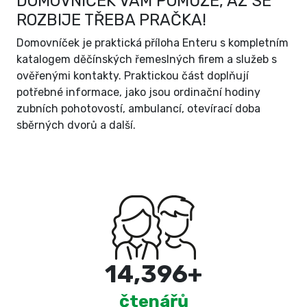
DOMOVNÍČEK VÁM POMŮŽE, AŽ SE
ROZBIJE TŘEBA PRAČKA!
Domovníček je praktická příloha Enteru s kompletním
katalogem děčínských řemeslných firem a služeb s
ověřenými kontakty. Praktickou část doplňují
potřebné informace, jako jsou ordinační hodiny
zubních pohotovostí, ambulancí, otevírací doba
sběrných dvorů a další.
15,000
+
čtenářů