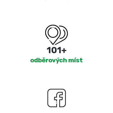
180
+
odběrových míst
2,352
+