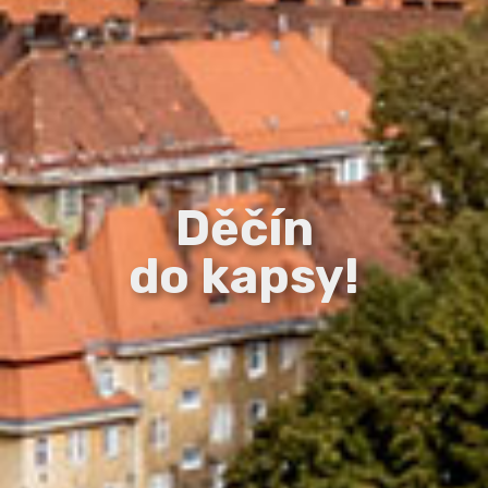
Děčín
do kapsy!