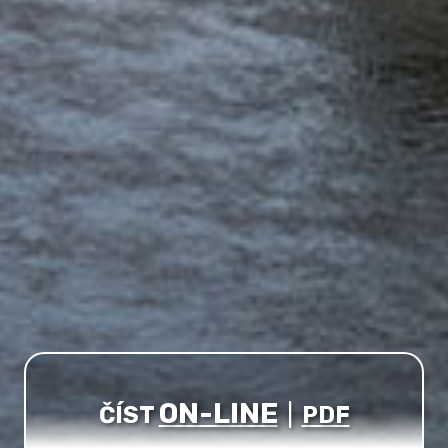
ON-LINE
ČÍST
|
PDF