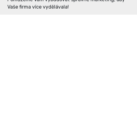
Vaše firma více vydělávala!
Enter: ceny již od 1990,- Kč / měsíc
Domovníček: ceny již od 125,- Kč /
měsíc
PR článek již od 4990,- Kč
Grafický návrh ZDARMA
Neváhejte a napište si o
ceník
na
inzerce@enterdc.cz.