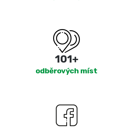
180
+
odběrových míst
2,323
+