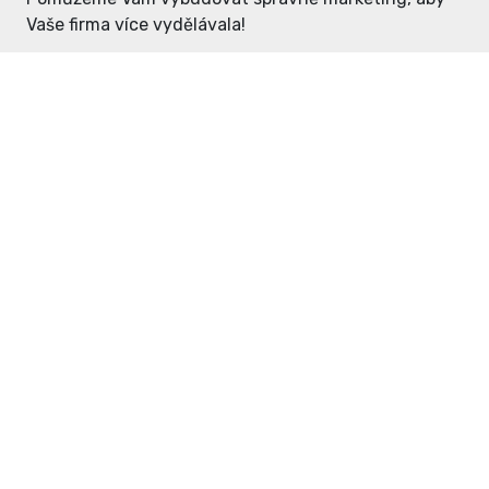
Vaše firma více vydělávala!
Enter: ceny již od 1990,- Kč / měsíc
Domovníček: ceny již od 125,- Kč /
měsíc
PR článek již od 4990,- Kč
Grafický návrh ZDARMA
Neváhejte a napište si o
ceník
na
inzerce@enterdc.cz.