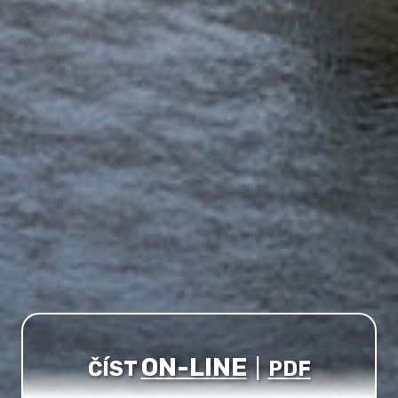
ON-LINE
ČÍST
|
PDF