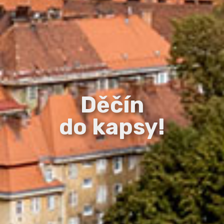
Děčín
do kapsy!