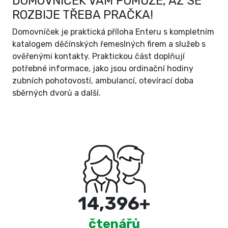
DOMOVNÍČEK VÁM POMŮŽE, AŽ SE
ROZBIJE TŘEBA PRAČKA!
Domovníček je praktická příloha Enteru s kompletním
katalogem děčínských řemeslných firem a služeb s
ověřenými kontakty. Praktickou část doplňují
potřebné informace, jako jsou ordinační hodiny
zubních pohotovostí, ambulancí, otevírací doba
sběrných dvorů a další.
15,000
+
čtenářů