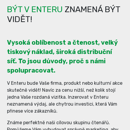
BÝT V ENTERU
ZNAMENÁ BÝT
VIDĚT!
Vysoká oblíbenost a čtenost, velký
tiskový náklad, široká distribuční
síť. To jsou důvody, proč s námi
spolupracovat.
V Enteru bude Vaše firma, produkt nebo kulturní akce
skutečně vidět! Navíc za cenu nižší, než kolik stojí
jedna Vaše rozdaná vizitka. Inzerovat v Enteru
neznamená výdaj, ale chytrou investici, která Vám
přinese více zákazníků.
Známe perfektně naši cílovou skupinu čtenářů.
Pomůžeme Vám vybudovat správně marketing, aby