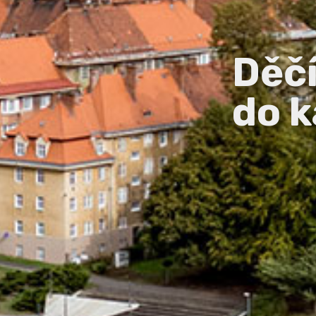
Děč
do k