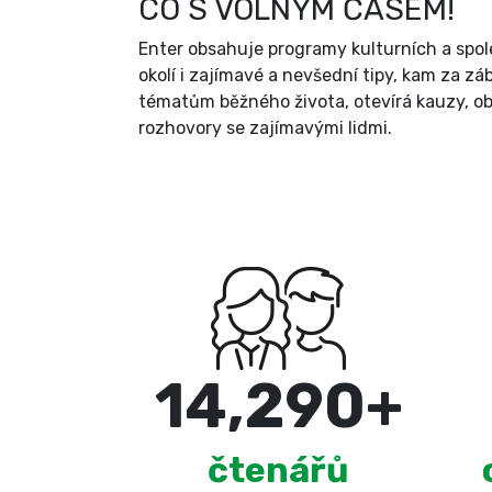
CO S VOLNÝM ČASEM!
Enter obsahuje programy kulturních a spol
okolí i zajímavé a nevšední tipy, kam za zá
tématům běžného života, otevírá kauzy, ob
rozhovory se zajímavými lidmi.
15,000
+
čtenářů