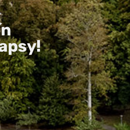
ín
apsy!